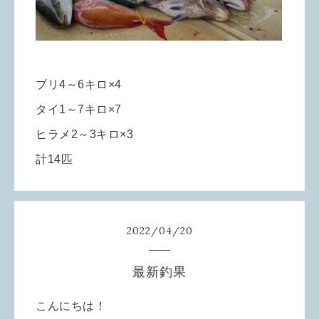
ブリ4～6キロ×4
タイ1～7キロ×7
ヒラメ2～3キロ×3
計14匹
2022
/
04
/
20
最新釣果
こんにちは！