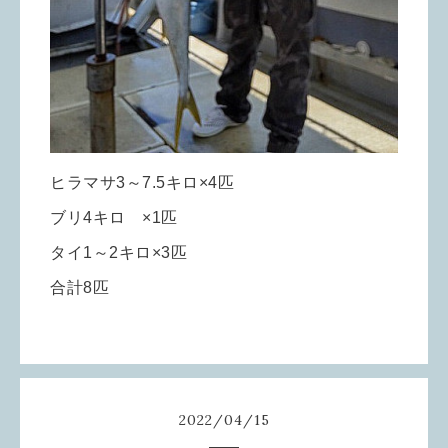
ヒラマサ3～7.5キロ×4匹
ブリ4キロ ×1匹
タイ1～2キロ×3匹
合計8匹
2022
/
04
/
15