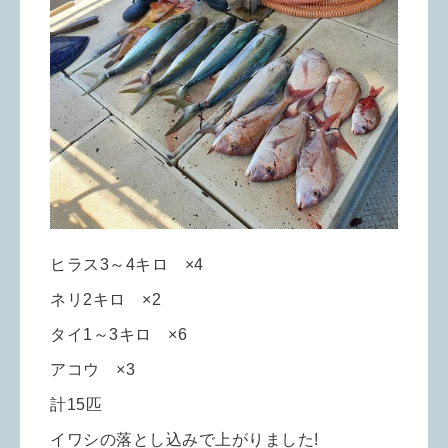
ヒラス3～4キロ ×4
ネリ2キロ ×2
タイ1～3キロ ×6
アコウ ×3
計15匹
イワシの落とし込みで上がりました!