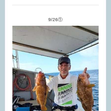
9/26①