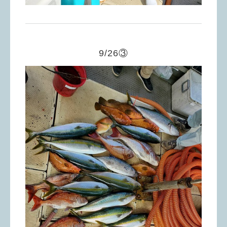
9/26③