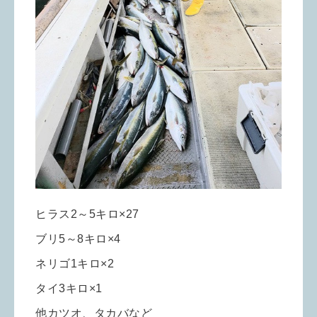
ヒラス2～5キロ×27
ブリ5～8キロ×4
ネリゴ1キロ×2
タイ3キロ×1
他カツオ、タカバなど