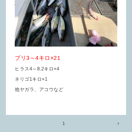
ブリ3～4キロ×21
ヒラス4～8.2キロ×4
ネリゴ1キロ×1
他ヤガラ、アコウなど
1