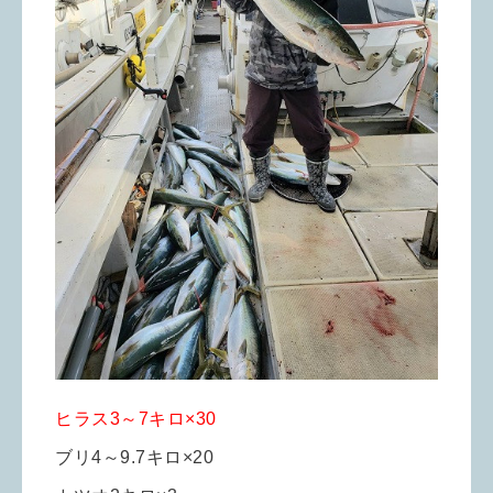
ヒラス3～7キロ×30
ブリ4～9.7キロ×20