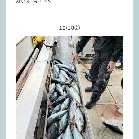
カツオ2キロ×3
12/18②