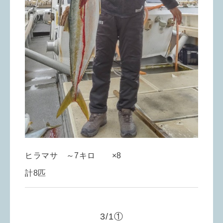
ヒラマサ ～7キロ ×8
計8匹
3/1①