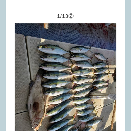
1/13②