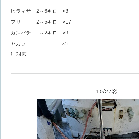
ヒラマサ 2～6キロ ×3
ブリ 2～5キロ ×17
カンパチ 1～2キロ ×9
ヤガラ ×5
計34匹
10/27②