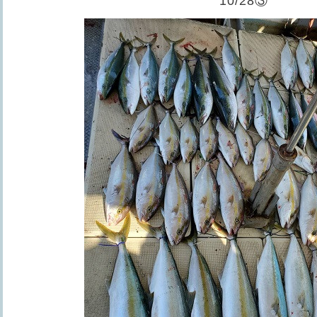
10/28③