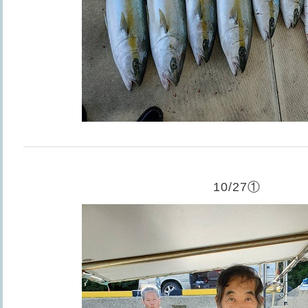
10/27①