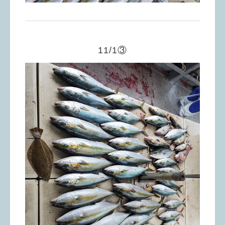
11/1③